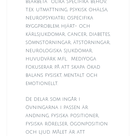
bearbeta
olika specifika behov,
t.ex. utmattning, psykisk ohälsa,
neuropsykiatri, ospecifika
ryggproblem, hjärt- och
kärlsjukdomar, cancer, diabetes,
sömnstörningar, ätstörningar,
neurologiska sjukdomar,
huvudvärk m.fl.
MediYoga
fokuserar på att skapa ökad
balans fysiskt, mentalt och
emotionellt.
De delar som ingår i
övningarna i passen är
andning, fysiska positioner,
fysiska rörelser, ögonposition
och ljud. Målet är att