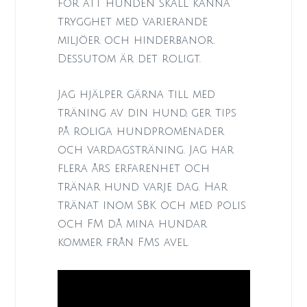
för att hunden skall känna
trygghet med varierande
miljöer och hinderbanor.
Dessutom är det roligt.
Jag hjälper gärna till med
träning av din hund, ger tips
på roliga hundpromenader
och vardagsträning. Jag har
flera års erfarenhet och
tränar hund varje dag. Har
tränat inom SBK och med polis
och FM då mina hundar
kommer från FMs avel.