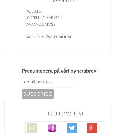
KONTAKT
YogaJO
Josephine Barksell
www.yogajo.se
Mail: info@medimind.se
Prenumenera på vårt nyhetsbrev
FOLLOW US!