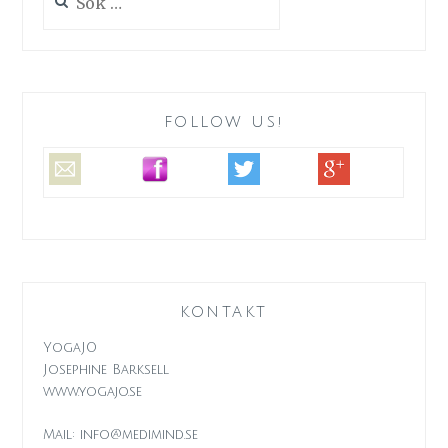
efter:
FOLLOW US!
KONTAKT
YogaJO
Josephine Barksell
www.yogajo.se
Mail: info@medimind.se