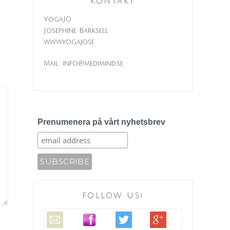
KONTAKT
YogaJO
Josephine Barksell
www.yogajo.se
Mail: info@medimind.se
Prenumenera på vårt nyhetsbrev
FOLLOW US!