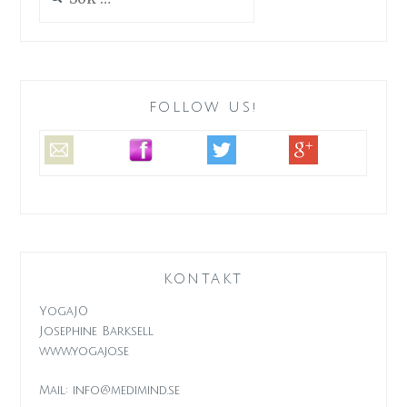
efter:
FOLLOW US!
KONTAKT
YogaJO
Josephine Barksell
www.yogajo.se
Mail: info@medimind.se