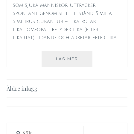
som sjuka människor uttrycker
spontant genom sitt tillstånd. Similia
similibus curantur – Lika botar
likaHomeopati betyder lika (eller
likartat) lidande och arbetar efter lika…
HOMEOPATISK
LÄS MER
BEHANDLING
Inläggsnavigering
Äldre inlägg
Sök